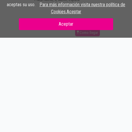
aceptas su uso.
Para más información visita nuestra política de
Cookies.Aceptar
Aceptar
Como llegar
ÓPTICAS
OVEJA
Carretera de la Estación, 2, 04800 Albox,
Almería, España