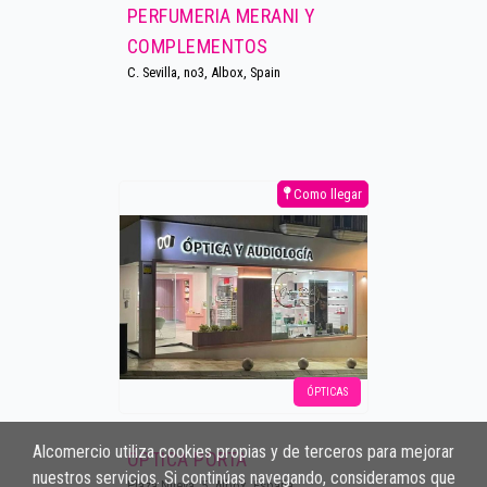
PERFUMERIA MERANI Y
COMPLEMENTOS
C. Sevilla, no3, Albox, Spain
Como llegar
ÓPTICAS
Alcomercio utiliza cookies propias y de terceros para mejorar
ÓPTICA PORTA
nuestros servicios. Si continúas navegando, consideramos que
Plaza Nueva, 5, Albox, España